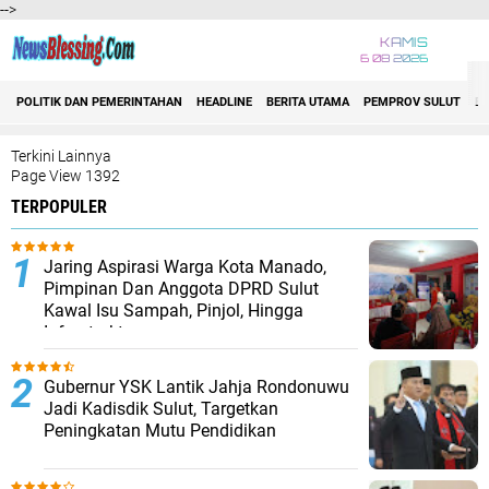
-->
KAMIS
6 08 2026
Jelajahi
POLITIK DAN PEMERINTAHAN
HEADLINE
BERITA UTAMA
PEMPROV SULUT
E
2021
Berita Utama
Biaro
Terkini Lainnya
Bitung
Page View 1392
Bolmong Raya
TERPOPULER
Event
Headline
Hukrim
Jaring Aspirasi Warga Kota Manado,
Indonesia
Internasional
Pimpinan Dan Anggota DPRD Sulut
Manado
Kawal Isu Sampah, Pinjol, Hingga
Minahasa
Infrastruktur
Minsel
Minut
Mitra
Gubernur YSK Lantik Jahja Rondonuwu
Nasional
Jadi Kadisdik Sulut, Targetkan
Nusa Utara
Peningkatan Mutu Pendidikan
POLDA SULUT
POLRI
Politik dan Pemerintahan