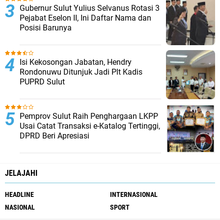
Religi
​Gubernur Sulut Yulius Selvanus Rotasi 3
Sanger
Pejabat Eselon II, Ini Daftar Nama dan
Siau
Posisi Barunya
Sport
Sulut
TNI
Talaud
Isi Kekosongan Jabatan, Hendry
ekonomi dan bisnis
Rondonuwu Ditunjuk Jadi Plt Kadis
kesehatan
PUPRD Sulut
populer
tutorial
viral
Pemprov Sulut Raih Penghargaan LKPP
Usai Catat Transaksi e-Katalog Tertinggi,
DPRD Beri Apresiasi
JELAJAHI
HEADLINE
INTERNASIONAL
NASIONAL
SPORT