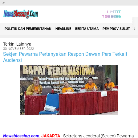
-->
JUM'AT
7 08 2026
Jelajahi
POLITIK DAN PEMERINTAHAN
HEADLINE
BERITA UTAMA
PEMPROV SULUT
E
2021
Berita Utama
Biaro
Terkini Lainnya
Bitung
30 NOVEMBER 2022
Bolmong Raya
Sekjen Pewarna Pertanyakan Respon Dewan Pers Terkait
Event
Audiensi
Headline
Hukrim
Indonesia
Internasional
Manado
Minahasa
Minsel
Minut
Mitra
Nasional
Nusa Utara
POLDA SULUT
POLRI
Newsblessing.com
,
JAKARTA
- Sekretaris Jenderal (Sekjen) Pewarna
Politik dan Pemerintahan