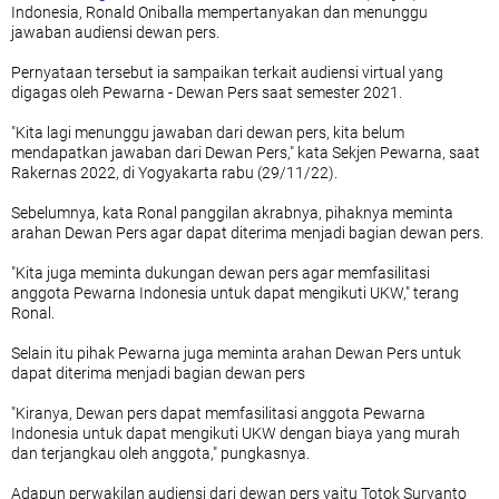
Indonesia, Ronald Oniballa mempertanyakan dan menunggu
Religi
jawaban audiensi dewan pers.
Sanger
Siau
Pernyataan tersebut ia sampaikan terkait audiensi virtual yang
Sport
digagas oleh Pewarna - Dewan Pers saat semester 2021.
Sulut
TNI
"Kita lagi menunggu jawaban dari dewan pers, kita belum
Talaud
mendapatkan jawaban dari Dewan Pers," kata Sekjen Pewarna, saat
ekonomi dan bisnis
Rakernas 2022, di Yogyakarta rabu (29/11/22).
kesehatan
populer
Sebelumnya, kata Ronal panggilan akrabnya, pihaknya meminta
tutorial
arahan Dewan Pers agar dapat diterima menjadi bagian dewan pers.
viral
"Kita juga meminta dukungan dewan pers agar memfasilitasi
anggota Pewarna Indonesia untuk dapat mengikuti UKW," terang
Ronal.
Selain itu pihak Pewarna juga meminta arahan Dewan Pers untuk
dapat diterima menjadi bagian dewan pers
"Kiranya, Dewan pers dapat memfasilitasi anggota Pewarna
Indonesia untuk dapat mengikuti UKW dengan biaya yang murah
dan terjangkau oleh anggota," pungkasnya.
Adapun perwakilan audiensi dari dewan pers yaitu Totok Suryanto