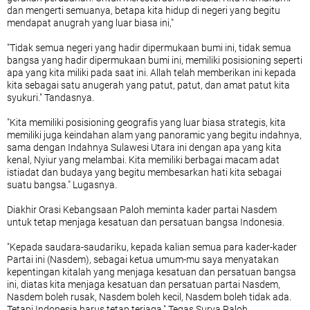
dan mengerti semuanya, betapa kita hidup di negeri yang begitu
mendapat anugrah yang luar biasa ini,"
"Tidak semua negeri yang hadir dipermukaan bumi ini, tidak semua
bangsa yang hadir dipermukaan bumi ini, memiliki posisioning seperti
apa yang kita miliki pada saat ini. Allah telah memberikan ini kepada
kita sebagai satu anugerah yang patut, patut, dan amat patut kita
syukuri." Tandasnya.
"Kita memiliki posisioning geografis yang luar biasa strategis, kita
memiliki juga keindahan alam yang panoramic yang begitu indahnya,
sama dengan Indahnya Sulawesi Utara ini dengan apa yang kita
kenal, Nyiur yang melambai. Kita memiliki berbagai macam adat
istiadat dan budaya yang begitu membesarkan hati kita sebagai
suatu bangsa." Lugasnya.
Diakhir Orasi Kebangsaan Paloh meminta kader partai Nasdem
untuk tetap menjaga kesatuan dan persatuan bangsa Indonesia.
"Kepada saudara-saudariku, kepada kalian semua para kader-kader
Partai ini (Nasdem), sebagai ketua umum-mu saya menyatakan
kepentingan kitalah yang menjaga kesatuan dan persatuan bangsa
ini, diatas kita menjaga kesatuan dan persatuan partai Nasdem,
Nasdem boleh rusak, Nasdem boleh kecil, Nasdem boleh tidak ada.
Tetapi Indonesia harus tetap terjaga." Tegas Surya Paloh.