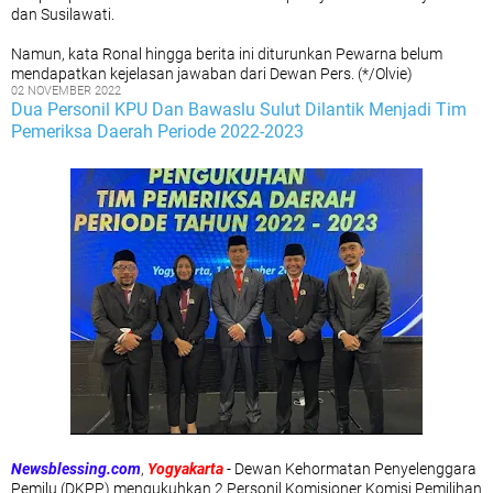
dan Susilawati.
Namun, kata Ronal hingga berita ini diturunkan Pewarna belum
mendapatkan kejelasan jawaban dari Dewan Pers. (*/Olvie)
02 NOVEMBER 2022
Dua Personil KPU Dan Bawaslu Sulut Dilantik Menjadi Tim
Pemeriksa Daerah Periode 2022-2023
Newsblessing.com
,
Yogyakarta
- Dewan Kehormatan Penyelenggara
Pemilu (DKPP) mengukuhkan 2 Personil Komisioner Komisi Pemilihan