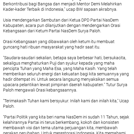
Berkontribusi bagi Bangsa dan menjadi Mentor Demi Melahirkan
Kader-kader Terbaik di Indonesia," ucap BW sapaan akrabnya.
Usia mendengarkan Sambutan dari Ketua DPD Partai NasDem
Kabupaten, acara pun dilanjutkan dengan mendengarkan Orasi
Kebangsaan dari Ketum Partai NasDem Surya Paloh.
Orasi Kebangsaan yang dibawakan oleh ketum itu membuat
guncang hati ribuan masyarakat yang hadir saat itu.
"Saudara-saudari sekalian, betapa saya berbesar hati, bersukacita,
sekaligus menghaturkan Puji dan syukur kepada yang maha
pencipta Tuhan yang Maha Esa, yang Maha Kasih. Yang telah
memberikan seluruh energi dan kekuatan bagi kita semuannya yang
hadir ditempat ini. Untuk secara langsung menyaksikan semua
upacara pelantikan lewat pimpinan daerah kabupaten." Tutur Surya
Paloh mengawali Orasi kebangsaannya.
"Terimakasih Tuhan kami bersyukur. Inilah kami dan inilah kita," Ucap
Paloh.
"Partai Politik yang kita beri nama NasDem ini sudah 11 Tahun, sejak
kelahirannya Partai ini terus berkembang, kokoh dan konsisten
membawah visi dan tema utama perjuangan kita, membawah
gerakan perubahan. Untuk merestorasi Indonesia. Kita memahami