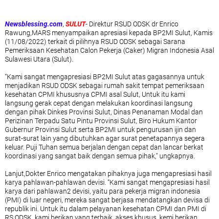
Newsblessing.com
,
SULUT
- Direktur RSUD ODSK dr Enrico
Rawung,MARS menyampaikan apresiasi kepada BP2MI Sulut, Kamis
(11/08/2022) terkait di pilihnya RSUD ODSK sebagai Sarana
Pemeriksaan Kesehatan Calon Pekerja (Caker) Migran Indonesia Asal
Sulawesi Utara (Sulut).
“Kami sangat mengapresiasi BP2MI Sulut atas gagasannya untuk
menjadikan RSUD ODSK sebagai rumah sakit tempat pemeriksaan
kesehatan CPMI khususnya CPMI asal Sulut, Untuk itu kami
langsung gerak cepat dengan melakukan koordinasi langsung
dengan pihak Dinkes Provinsi Sulut, Dinas Penanaman Modal dan
Perizinan Terpadu Satu Pintu Provinsi Sulut, Biro Hukum Kantor
Gubernur Provinsi Sulut serta BP2MI untuk pengurusan ijin dan
surat-surat lain yang dibutuhkan agar surat penetapannya segera
keluar. Puji Tuhan semua berjalan dengan cepat dan lancar berkat
koordinasi yang sangat baik dengan semua pihak," ungkapnya.
Lanjut,Dokter Enrico mengatakan pihaknya juga mengapresiasi hasil
karya pahlawan-pahlawan devisi. “Kami sangat mengapresiasi hasil
karya dari pahlawan2 devisi, yaitu para pekerja migran indonesia
(PMI) di luar negeri, mereka sangat berjasa mendatangkan devisa di
republik ini. Untuk itu dalam pelayanan kesehatan CPMI dan PMI di
RS ODSK, kami berikan yang terbaik, akses khusus, kemi berikan