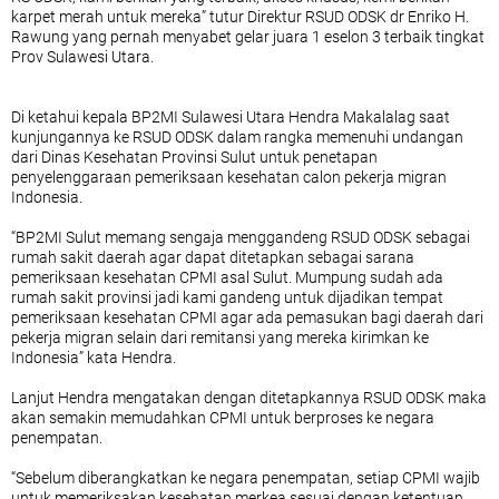
karpet merah untuk mereka” tutur Direktur RSUD ODSK dr Enriko H.
Rawung yang pernah menyabet gelar juara 1 eselon 3 terbaik tingkat
Prov Sulawesi Utara.
Di ketahui kepala BP2MI Sulawesi Utara Hendra Makalalag saat
kunjungannya ke RSUD ODSK dalam rangka memenuhi undangan
dari Dinas Kesehatan Provinsi Sulut untuk penetapan
penyelenggaraan pemeriksaan kesehatan calon pekerja migran
Indonesia.
“BP2MI Sulut memang sengaja menggandeng RSUD ODSK sebagai
rumah sakit daerah agar dapat ditetapkan sebagai sarana
pemeriksaan kesehatan CPMI asal Sulut. Mumpung sudah ada
rumah sakit provinsi jadi kami gandeng untuk dijadikan tempat
pemeriksaan kesehatan CPMI agar ada pemasukan bagi daerah dari
pekerja migran selain dari remitansi yang mereka kirimkan ke
Indonesia” kata Hendra.
Lanjut Hendra mengatakan dengan ditetapkannya RSUD ODSK maka
akan semakin memudahkan CPMI untuk berproses ke negara
penempatan.
“Sebelum diberangkatkan ke negara penempatan, setiap CPMI wajib
untuk memeriksakan kesehatan merkea sesuai dengan ketentuan