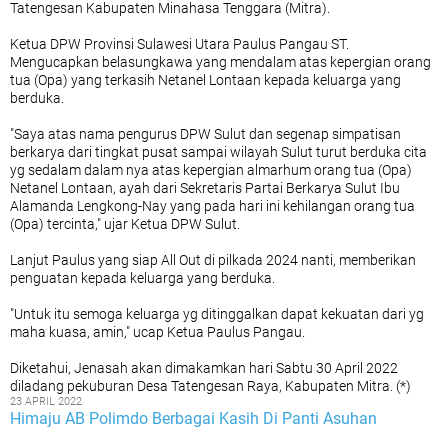
Tatengesan Kabupaten Minahasa Tenggara (Mitra).
Ketua DPW Provinsi Sulawesi Utara Paulus Pangau ST.
Mengucapkan belasungkawa yang mendalam atas kepergian orang
tua (Opa) yang terkasih Netanel Lontaan kepada keluarga yang
berduka.
"Saya atas nama pengurus DPW Sulut dan segenap simpatisan
berkarya dari tingkat pusat sampai wilayah Sulut turut berduka cita
yg sedalam dalam nya atas kepergian almarhum orang tua (Opa)
Netanel Lontaan, ayah dari Sekretaris Partai Berkarya Sulut Ibu
Alamanda Lengkong-Nay yang pada hari ini kehilangan orang tua
(Opa) tercinta," ujar Ketua DPW Sulut.
Lanjut Paulus yang siap All Out di pilkada 2024 nanti, memberikan
penguatan kepada keluarga yang berduka.
"Untuk itu semoga keluarga yg ditinggalkan dapat kekuatan dari yg
maha kuasa, amin," ucap Ketua Paulus Pangau.
Diketahui, Jenasah akan dimakamkan hari Sabtu 30 April 2022
diladang pekuburan Desa Tatengesan Raya, Kabupaten Mitra. (*)
23 APRIL 2022
Himaju AB Polimdo Berbagai Kasih Di Panti Asuhan