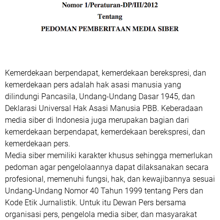
Religi
Sanger
Siau
Sport
Sulut
TNI
Talaud
ekonomi dan bisnis
Kemerdekaan berpendapat, kemerdekaan berekspresi, dan
kesehatan
kemerdekaan pers adalah hak asasi manusia yang
populer
tutorial
dilindungi Pancasila, Undang-Undang Dasar 1945, dan
viral
Deklarasi Universal Hak Asasi Manusia PBB. Keberadaan
media siber di Indonesia juga merupakan bagian dari
kemerdekaan berpendapat, kemerdekaan berekspresi, dan
kemerdekaan pers.
Media siber memiliki karakter khusus sehingga memerlukan
pedoman agar pengelolaannya dapat dilaksanakan secara
profesional, memenuhi fungsi, hak, dan kewajibannya sesuai
Undang-Undang Nomor 40 Tahun 1999 tentang Pers dan
Kode Etik Jurnalistik. Untuk itu Dewan Pers bersama
organisasi pers, pengelola media siber, dan masyarakat