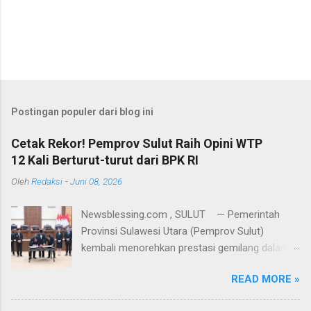
Postingan populer dari blog ini
Cetak Rekor! Pemprov Sulut Raih Opini WTP
12 Kali Berturut-turut dari BPK RI
Oleh
Redaksi
-
Juni 08, 2026
Newsblessing.com , SULUT — Pemerintah
Provinsi Sulawesi Utara (Pemprov Sulut)
kembali menorehkan prestasi gemilang dalam
tata kelola keuangan daerah. Badan Pemeriksa
READ MORE »
Keuangan (BPK) Republik Indonesia secara
resmi menganugerahkan opini Wajar Tanpa