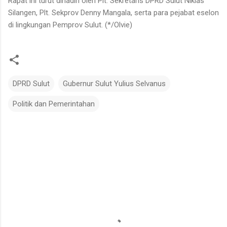
​Rapat ini turut dihadiri oleh Plt. Sekretaris DPRD Sulut Niklas
Silangen, Plt. Sekprov Denny Mangala, serta para pejabat eselon
di lingkungan Pemprov Sulut. (*/Olvie)
DPRD Sulut
Gubernur Sulut Yulius Selvanus
Politik dan Pemerintahan
K
o
m
e
n
t
a