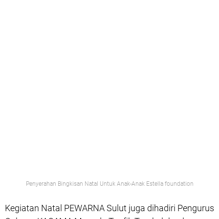
Penyerahan Bingkisan Natal Untuk Anak-Anak Estella foundation
Kegiatan Natal PEWARNA Sulut juga dihadiri Pengurus