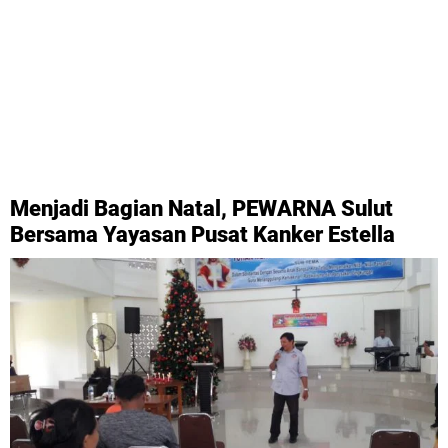
Religi
Sanger
Siau
Sport
Sulut
TNI
Talaud
ekonomi dan bisnis
kesehatan
populer
tutorial
Menjadi Bagian Natal, PEWARNA Sulut
viral
Bersama Yayasan Pusat Kanker Estella