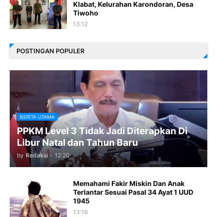
Klabat, Kelurahan Karondoran, Desa
Tiwoho
13:12
POSTINGAN POPULER
BERITA UTAMA
PPKM Level 3 Tidak Jadi Diterapkan Di
Libur Natal dan Tahun Baru
by
Redaksi
-
12:20
Memahami Fakir Miskin Dan Anak
Terlantar Sesuai Pasal 34 Ayat 1 UUD
1945
13:16