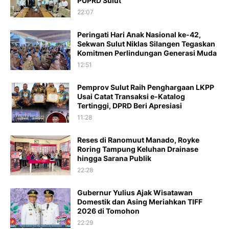
PUPRD Sulut
22:07
Peringati Hari Anak Nasional ke-42,
Sekwan Sulut Niklas Silangen Tegaskan
Komitmen Perlindungan Generasi Muda
12:51
Pemprov Sulut Raih Penghargaan LKPP
Usai Catat Transaksi e-Katalog
Tertinggi, DPRD Beri Apresiasi
11:28
Reses di Ranomuut Manado, Royke
Roring Tampung Keluhan Drainase
hingga Sarana Publik
22:28
Gubernur Yulius Ajak Wisatawan
Domestik dan Asing Meriahkan TIFF
2026 di Tomohon
22:29