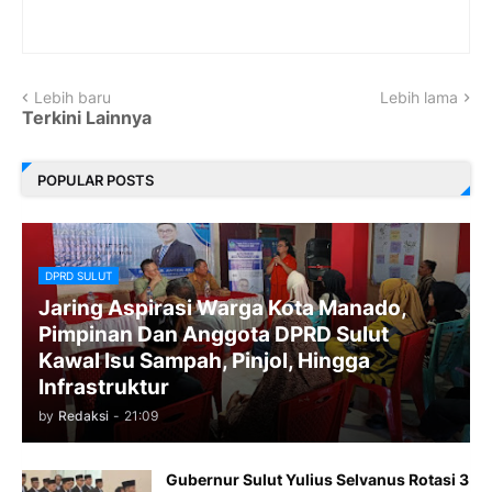
Lebih baru
Lebih lama
Terkini Lainnya
POPULAR POSTS
DPRD SULUT
Jaring Aspirasi Warga Kota Manado,
Pimpinan Dan Anggota DPRD Sulut
Kawal Isu Sampah, Pinjol, Hingga
Infrastruktur
by
Redaksi
-
21:09
​Gubernur Sulut Yulius Selvanus Rotasi 3