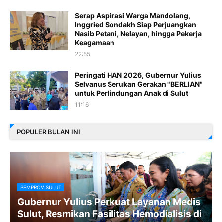
Serap Aspirasi Warga Mandolang,
Inggried Sondakh Siap Perjuangkan
Nasib Petani, Nelayan, hingga Pekerja
Keagamaan
22:55
Peringati HAN 2026, Gubernur Yulius
Selvanus Serukan Gerakan "BERLIAN"
untuk Perlindungan Anak di Sulut
11:16
POPULER BULAN INI
PEMPROV SULUT
Gubernur Yulius Perkuat Layanan Medis
Sulut, Resmikan Fasilitas Hemodialisis di