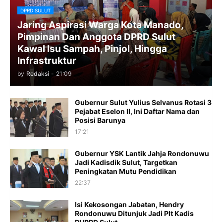
DPRD SULUT
Jaring Aspirasi Warga Kota Manado,
Pimpinan Dan Anggota DPRD Sulut
Kawal Isu Sampah, Pinjol, Hingga
Infrastruktur
by
Redaksi
-
21:09
​Gubernur Sulut Yulius Selvanus Rotasi 3
Pejabat Eselon II, Ini Daftar Nama dan
Posisi Barunya
17:21
Gubernur YSK Lantik Jahja Rondonuwu
Jadi Kadisdik Sulut, Targetkan
Peningkatan Mutu Pendidikan
22:37
Isi Kekosongan Jabatan, Hendry
Rondonuwu Ditunjuk Jadi Plt Kadis