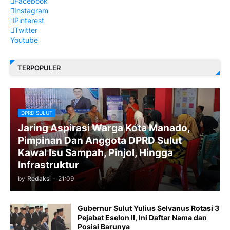
Facebook
Instagram
Pinterest
Twitter
Youtube
TERPOPULER
DPRD SULUT
Jaring Aspirasi Warga Kota Manado,
Pimpinan Dan Anggota DPRD Sulut
Kawal Isu Sampah, Pinjol, Hingga
Infrastruktur
by
Redaksi
-
21:09
​Gubernur Sulut Yulius Selvanus Rotasi 3
Pejabat Eselon II, Ini Daftar Nama dan
Posisi Barunya