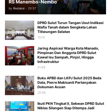
RS Manembo-Nembo
by
Redaksi
-
20:37
DPRD Sulut Turun Tangan Usut Indikasi
Mafia Tanah dalam Sengketa Lahan
Titiwungen Selatan
15:14
Jaring Aspirasi Warga Kota Manado,
Pimpinan Dan Anggota DPRD Sulut
Kawal Isu Sampah, Pinjol, Hingga
Infrastruktur
21:09
​Buku APBD dan LKPJ Sulut 2025 Beda
Data, Pierre Makisanti Pertanyakan
Dokumen Acuan
20:06
Ikuti PKN Tingkat II, Sekwan DPRD Sulut
Niklas Silangen Siap Ditempa Jadi