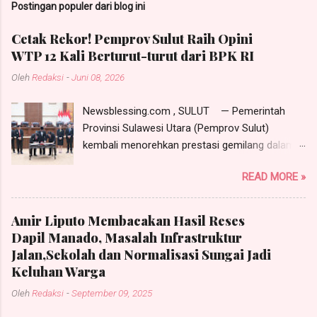
Postingan populer dari blog ini
Cetak Rekor! Pemprov Sulut Raih Opini
WTP 12 Kali Berturut-turut dari BPK RI
Oleh
Redaksi
-
Juni 08, 2026
Newsblessing.com , SULUT — Pemerintah
Provinsi Sulawesi Utara (Pemprov Sulut)
kembali menorehkan prestasi gemilang dalam
tata kelola keuangan daerah. Badan Pemeriksa
READ MORE »
Keuangan (BPK) Republik Indonesia secara
resmi menganugerahkan opini Wajar Tanpa
Pengecualian (WTP) atas Laporan Keuangan
Amir Liputo Membacakan Hasil Reses
Pemerintah Daerah (LKPD) Tahun Anggaran
Dapil Manado, Masalah Infrastruktur
2025. ​Pencapaian ini menjadi catatan sejarah
Jalan,Sekolah dan Normalisasi Sungai Jadi
tersendiri karena Pemprov Sulut berhasil
Keluhan Warga
mempertahankan predikat WTP selama 12
Oleh
Redaksi
-
September 09, 2025
tahun berturut-turut sejak tahun 2014. Rekor ini
mengukuhkan posisi Sulawesi Utara sebagai