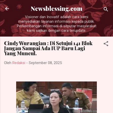
Langsung ke konten utama
Newsblessing.com
Visioner dan Inovatif adalah cara kami
menyediakan layanan informasi kepada publik.
Perkembangan informasi di seputar masyarakat
kami sajikan dengan cara terupdate.
Cindy Wurangian : Di Setujui 141 Blok
Jangan Sampai Ada IUP Baru Lagi
Yang Muncul.
Oleh
Redaksi
-
September 08, 2025