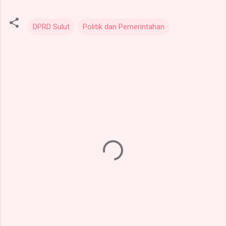
DPRD Sulut
Politik dan Pemerintahan
K
o
m
e
n
t
a
r