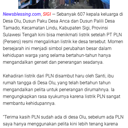
Religi
Sanger
Newsblessing.com
,
SIGI
— Sebanyak 607 kepala keluarga di
Siau
Sport
Desa Olu, Dusun Paku Desa Anca dan Dusun Palili Desa
Sulut
Tamado, Kecamatan Lindu, Kabupaten Sigi, Provinsi
TNI
Sulawesi Tengah kini bisa menikmati listrik setelah PT PLN
Talaud
ekonomi dan bisnis
(Persero) resmi mengalirkan listrik ke desa tersebut. Momen
kesehatan
bersejarah ini menjadi simbol perubahan besar dalam
populer
kehidupan warga yang selama bertahun-tahun hanya
tutorial
viral
mengandalkan genset dan penerangan seadanya.
Kehadiran listrik dari PLN disambut haru oleh Santi, ibu
rumah tangga di Desa Olu, yang telah bertahun tahun
mengandalkan pelita untuk penerangan dirumahnya. Ia
mengungkapkan rasa syukurnya karena listrik PLN sangat
membantu kehidupannya.
“Terima kasih PLN sudah ada di desa Olu, sebelum ada PLN
saya hanya menggunakan pelita kini lebih tenang karena