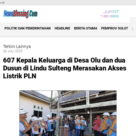
-->
JUM'AT
7 08 2026
Jelajahi
POLITIK DAN PEMERINTAHAN
HEADLINE
BERITA UTAMA
PEMPROV SULUT
E
2021
Berita Utama
Biaro
Terkini Lainnya
Bitung
26 JULI 2025
Bolmong Raya
Event
607 Kepala Keluarga di Desa Olu dan dua
Headline
Dusun di Lindu Sulteng Merasakan Akses
Hukrim
Indonesia
Listrik PLN
Internasional
Manado
Minahasa
Minsel
Minut
Mitra
Nasional
Nusa Utara
POLDA SULUT
POLRI
Politik dan Pemerintahan