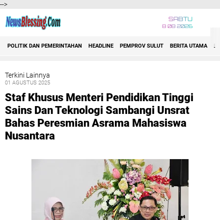
-->
SABTU
8 08 2026
Jelajahi
POLITIK DAN PEMERINTAHAN
HEADLINE
PEMPROV SULUT
BERITA UTAMA
E
2021
Berita Utama
Biaro
Terkini Lainnya
Bitung
01 AGUSTUS 2025
Bolmong Raya
Event
Staf Khusus Menteri Pendidikan Tinggi
Headline
Sains Dan Teknologi Sambangi Unsrat
Hukrim
Indonesia
Bahas Peresmian Asrama Mahasiswa
Internasional
Nusantara
Manado
Minahasa
Minsel
Minut
Mitra
Nasional
Nusa Utara
POLDA SULUT
POLRI
Politik dan Pemerintahan