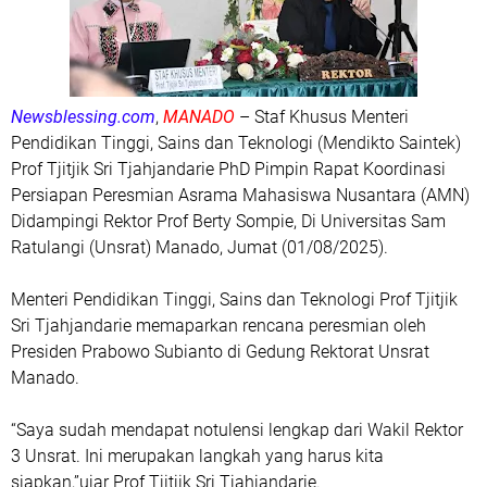
Religi
Sanger
Siau
Sport
Sulut
TNI
Newsblessing.com
,
MANADO
– Staf Khusus Menteri
Talaud
Pendidikan Tinggi, Sains dan Teknologi (Mendikto Saintek)
ekonomi dan bisnis
Prof Tjitjik Sri Tjahjandarie PhD Pimpin Rapat Koordinasi
kesehatan
populer
Persiapan Peresmian Asrama Mahasiswa Nusantara (AMN)
tutorial
Didampingi Rektor Prof Berty Sompie, Di Universitas Sam
viral
Ratulangi (Unsrat) Manado, Jumat (01/08/2025).
Menteri Pendidikan Tinggi, Sains dan Teknologi Prof Tjitjik
Sri Tjahjandarie memaparkan rencana peresmian oleh
Presiden Prabowo Subianto di Gedung Rektorat Unsrat
Manado.
“Saya sudah mendapat notulensi lengkap dari Wakil Rektor
3 Unsrat. Ini merupakan langkah yang harus kita
siapkan,”ujar Prof Tjitjik Sri Tjahjandarie.