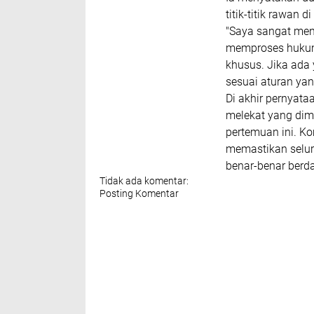
titik-titik rawan
​"Saya sangat men
memproses hukum 
khusus. Jika ada
sesuai aturan yang
​Di akhir pernya
melekat yang dimi
pertemuan ini. Ko
memastikan selur
benar-benar berd
Tidak ada komentar:
Posting Komentar