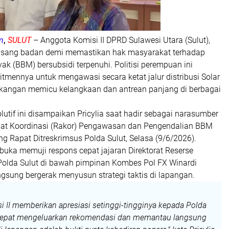
m
,
SULUT
– Anggota Komisi II DPRD Sulawesi Utara (Sulut),
pasang badan demi memastikan hak masyarakat terhadap
k (BBM) bersubsidi terpenuhi. Politisi perempuan ini
mennya untuk mengawasi secara ketat jalur distribusi Solar
akangan memicu kelangkaan dan antrean panjang di berbagai
solutif ini disampaikan Pricylia saat hadir sebagai narasumber
at Koordinasi (Rakor) Pengawasan dan Pengendalian BBM
ng Rapat Ditreskrimsus Polda Sulut, Selasa (9/6/2026).
erbuka memuji respons cepat jajaran Direktorat Reserse
Polda Sulut di bawah pimpinan Kombes Pol FX Winardi
gsung bergerak menyusun strategi taktis di lapangan.
si II memberikan apresiasi setinggi-tingginya kepada Polda
 cepat mengeluarkan rekomendasi dan memantau langsung