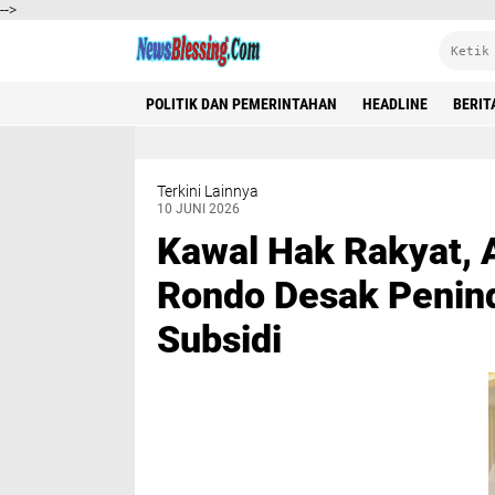
-->
Jelajahi
POLITIK DAN PEMERINTAHAN
HEADLINE
BERIT
2021
Berita Utama
Biaro
Bitung
Bolmong Raya
Terkini Lainnya
10 JUNI 2026
Event
Headline
Kawal Hak Rakyat, 
Hukrim
Indonesia
Rondo Desak Penind
Internasional
Manado
Subsidi
Minahasa
Minsel
Minut
Mitra
Nasional
Nusa Utara
POLDA SULUT
POLRI
Politik dan Pemerintahan