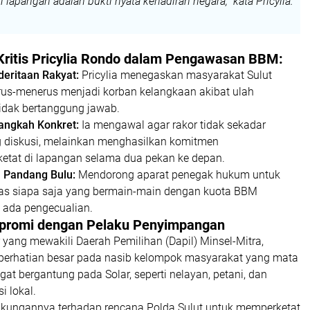
di lapangan adalah bukti nyata kehadiran negara," kata Pricylia.
 Kritis Pricylia Rondo dalam Pengawasan BBM:
eritaan Rakyat:
Pricylia menegaskan masyarakat Sulut
erus-menerus menjadi korban kelangkaan akibat ulah
idak bertanggung jawab.
angkah Konkret:
Ia mengawal agar rakor tidak sekadar
g diskusi, melainkan menghasilkan komitmen
etat di lapangan selama dua pekan ke depan.
 Pandang Bulu:
Mendorong aparat penegak hukum untuk
as siapa saja yang bermain-main dengan kuota BBM
a ada pengecualian.
promi dengan Pelaku Penyimpangan
or yang mewakili Daerah Pemilihan (Dapil) Minsel-Mitra,
 perhatian besar pada nasib kelompok masyarakat yang mata
at bergantung pada Solar, seperti nelayan, petani, dan
i lokal.
ukungannya terhadap rencana Polda Sulut untuk memperketat