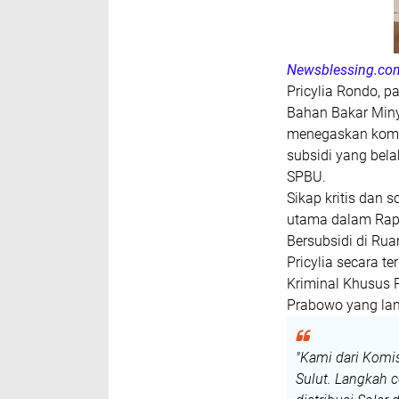
Religi
Sanger
Siau
Sport
Newsblessing.co
Sulut
Pricylia Rondo, 
TNI
Talaud
Bahan Bakar Minya
ekonomi dan bisnis
menegaskan komit
kesehatan
subsidi yang bel
populer
tutorial
SPBU.
viral
​Sikap kritis dan 
utama dalam Rap
Bersubsidi di Rua
​Pricylia secara t
Kriminal Khusus 
Prabowo yang lan
​"Kami dari Komi
Sulut. Langkah