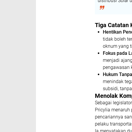
distribusi Solar 
​Tiga Catatan
Hentikan Pend
tidak boleh t
oknum yang t
Fokus pada L
menjadi ajan
pengawasan k
Hukum Tanpa
menindak teg
subsidi, tanp
​Menolak Kom
​Sebagai legislat
Pricylia menaruh
pencariannya sang
pelaku transportas
​Ia menyatakan d