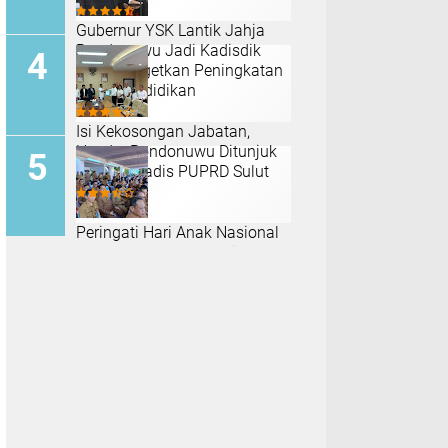
Gubernur YSK Lantik Jahja
Rondonuwu Jadi Kadisdik
Sulut, Targetkan Peningkatan
Mutu Pendidikan
Isi Kekosongan Jabatan,
Hendry Rondonuwu Ditunjuk
Jadi Plt Kadis PUPRD Sulut
Peringati Hari Anak Nasional
ke-42, Sekwan Sulut Niklas
Silangen Tegaskan Komitmen
Perlindungan Generasi Muda