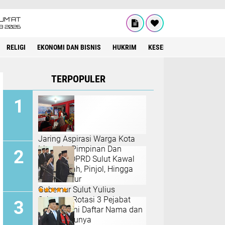
UM'AT
08 2026
RELIGI
EKONOMI DAN BISNIS
HUKRIM
KESEHATAN
TERPOPULER
Jaring Aspirasi Warga Kota
Manado, Pimpinan Dan
Anggota DPRD Sulut Kawal
Isu Sampah, Pinjol, Hingga
Infrastruktur
​Gubernur Sulut Yulius
Selvanus Rotasi 3 Pejabat
Eselon II, Ini Daftar Nama dan
Posisi Barunya